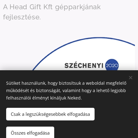
A Head Gift Kft gépparkjának
fejlesztése.
Sütiket használunk, hogy biztosítsuk a weboldal megfelelő
működését és biztonságát, valamint hogy a lehető legjobb
felhasználói élményt kínáljuk Neked.
Csak a legszükségesebbek elfogadása
Összes elfogadása
Az oldalt a
Webnode
működteti
Sütik