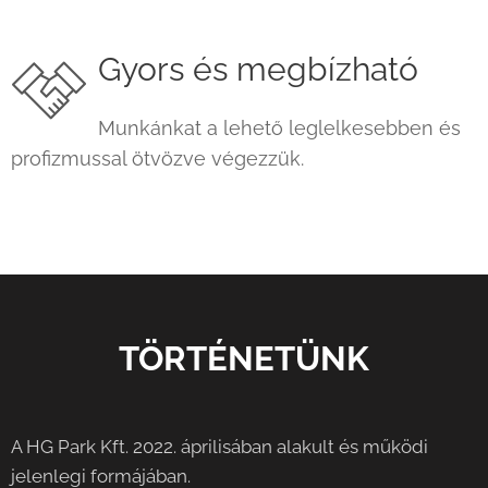
Gyors és megbízható
Munkánkat a lehető leglelkesebben és
profizmussal ötvözve végezzük.
TÖRTÉNETÜNK
A HG Park Kft. 2022. áprilisában alakult és működi
jelenlegi formájában.