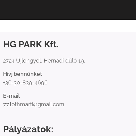
HG PARK Kft.
2724 Újlengyel, Hernádi dűlő 19.
Hívj bennünket
+36-30-839-4696
E-mail
77.tothmarti@gmail.com
Pályázatok: