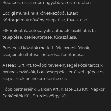
Budapest és számos nagyobb város területén.
Eddigi munkáink a következőböl álltak:
Körforgalmak növénytekepitése, füvesitese.
Elkerülöutak, autópályák, autóutak, bicikliutak fa
telepítése, cserjeultetese, fűkaszálása.
Budapesti közutak melletti fák, parkok fáinak,
cserjéinek ültetése, öntözése, fenntartása.
A Head Gift Kft. további tevékenységei közé tartozik
barkácseszközök, barkácsgépek, kertészeti gépek és
kiegészítők online értékesítése is.
Főbb partnereink: Garden Kft., Naste Bau Kft., Napkori
Parképítők Kft., Szurdokvölgy Kft.